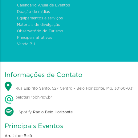
Calendário Anual de Eventos
Doação de mídias
Equipamentos e serviços
Materiais de divulgação
Observatório do Turismo
Principais atrativos
Venda BH
Informações de Contato
Rua Espírito Santo, 527 Centro - Belo Horizonte, MG, 30160-031
belotur@pbh.gov.br
Spotify
Rádio Belo Horizonte
Principais Eventos
Arraial de Belô