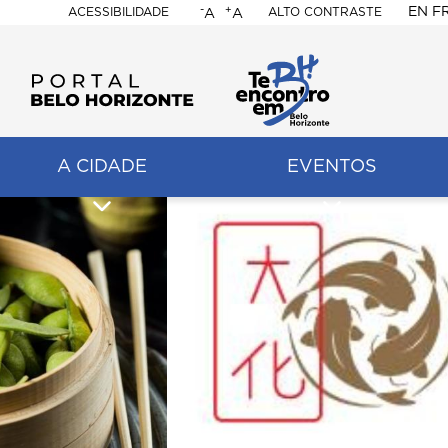
-
+
EN
F
ACESSIBILIDADE
ALTO CONTRASTE
A
A
PORTAL
BELO
HORIZONTE
A CIDADE
EVENTOS
ação
pal