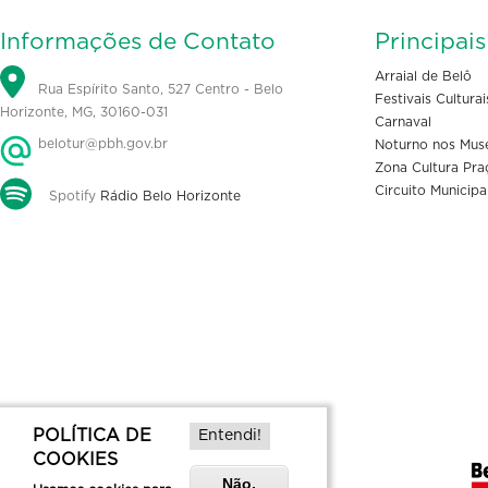
Informações de Contato
Principai
Arraial de Belô
Rua Espírito Santo, 527 Centro - Belo
Festivais Culturai
Horizonte, MG, 30160-031
Carnaval
belotur@pbh.gov.br
Noturno nos Mus
Zona Cultura Pra
Circuito Municipa
Spotify
Rádio Belo Horizonte
POLÍTICA DE
Entendi!
COOKIES
Não,