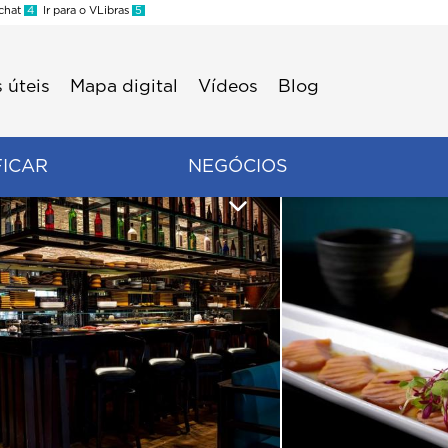
 chat
4
Ir para o VLibras
5
 úteis
Mapa digital
Vídeos
Blog
FICAR
NEGÓCIOS