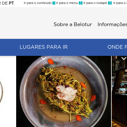
R
DE
PT
Ir para o conteúdo
1
Ir para o menu
2
Ir para o rodapé
3
Ir para o
ES
Sobre a Belotur
Informações
Menu
second
LUGARES PARA IR
ONDE 