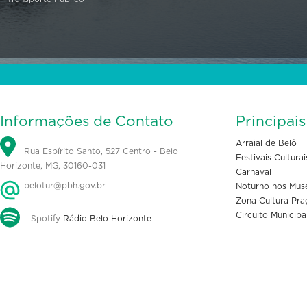
Informações de Contato
Principai
Arraial de Belô
Rua Espírito Santo, 527 Centro - Belo
Festivais Culturai
Horizonte, MG, 30160-031
Carnaval
belotur@pbh.gov.br
Noturno nos Mus
Zona Cultura Pra
Circuito Municipa
Spotify
Rádio Belo Horizonte