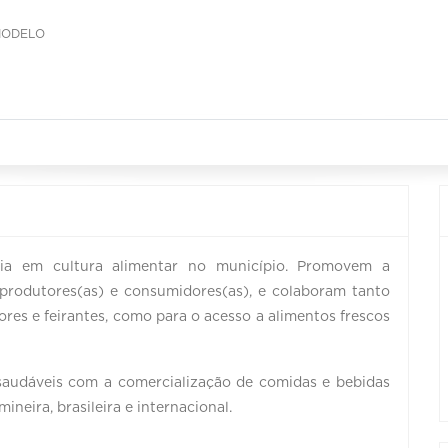
MODELO
ncia em cultura alimentar no município. Promovem a
 produtores(as) e consumidores(as), e colaboram tanto
res e feirantes, como para o acesso a alimentos frescos
saudáveis com a comercialização de comidas e bebidas
neira, brasileira e internacional.