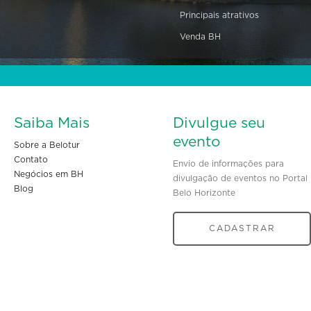
Principais atrativos
Venda BH
Saiba Mais
Divulgue seu
evento
Sobre a Belotur
Contato
Envio de informações para
Negócios em BH
divulgação de eventos no Portal
Blog
Belo Horizonte
CADASTRAR