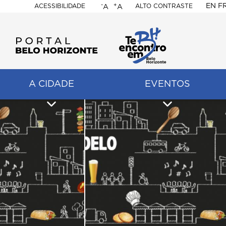
-
+
EN
F
ACESSIBILIDADE
ALTO CONTRASTE
A
A
PORTAL
BELO
HORIZONTE
A CIDADE
EVENTOS
ação
pal