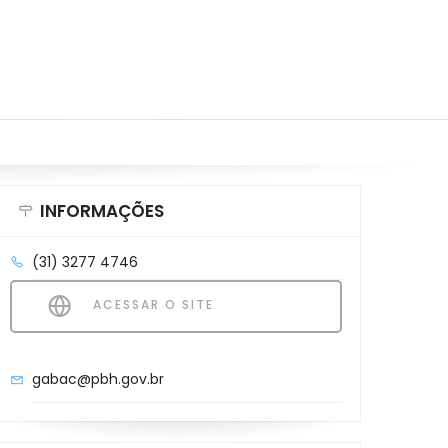
INFORMAÇÕES
(31) 3277 4746
ACESSAR O SITE
gabac@pbh.gov.br