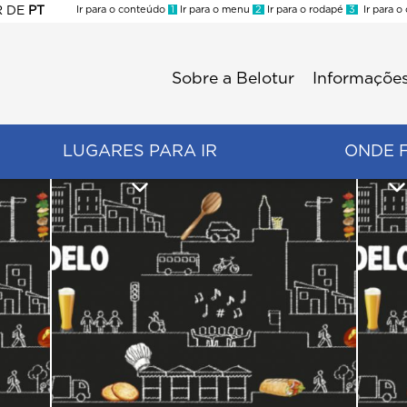
R
DE
PT
Ir para o conteúdo
1
Ir para o menu
2
Ir para o rodapé
3
Ir para o
ES
Sobre a Belotur
Informações
Menu
second
LUGARES PARA IR
ONDE 