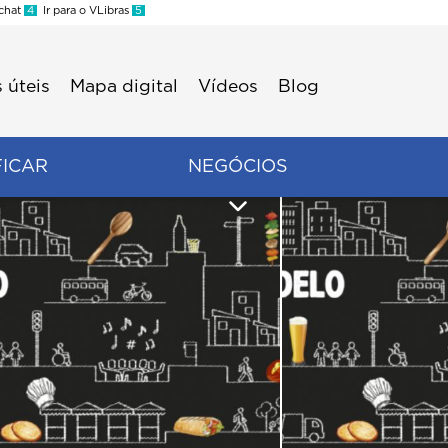
 chat
4
Ir para o VLibras
5
 úteis
Mapa digital
Vídeos
Blog
FICAR
NEGÓCIOS