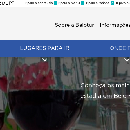
R
DE
PT
Ir para o conteúdo
1
Ir para o menu
2
Ir para o rodapé
3
Ir para o
ES
Sobre a Belotur
Informações
Menu
second
LUGARES PARA IR
ONDE 
Conheça os melho
estadia em Belo 