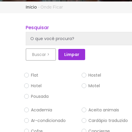
Trilha
Início
-
Onde Ficar
de
Pesquisar
navegação
Flat
Hostel
Hotel
Motel
Pousada
Academia
Aceita animais
Ar-condicionado
Cardápio traduzido
Cofre
Concierge