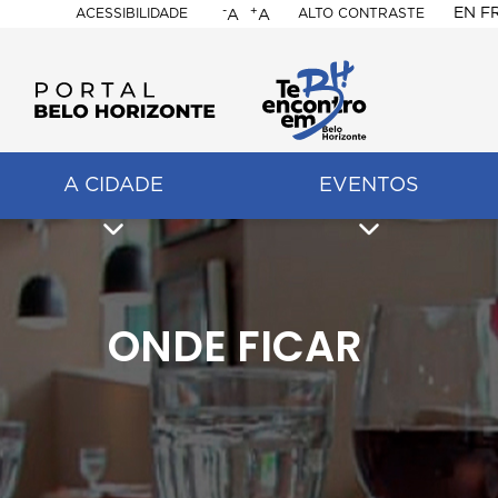
-
+
EN
F
ACESSIBILIDADE
ALTO CONTRASTE
A
A
PORTAL
BELO
HORIZONTE
A CIDADE
EVENTOS
ação
pal
ONDE FICAR