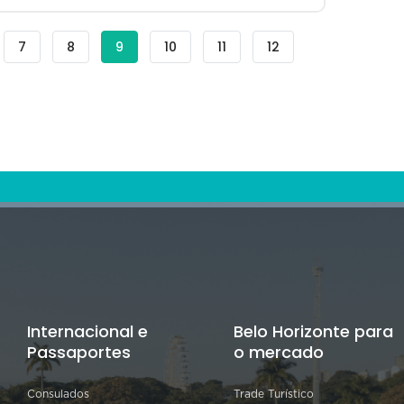
ar
Filtrar
7
Filtrar
8
Página
9
Filtrar
10
Filtrar
11
Filtrar
12
ca
Busca
Busca
atual
Busca
Busca
Busca
-
-
-
-
-
Blog
Blog
Blog
Blog
Blog
Internacional e
Belo Horizonte para
Passaportes
o mercado
Consulados
Trade Turístico