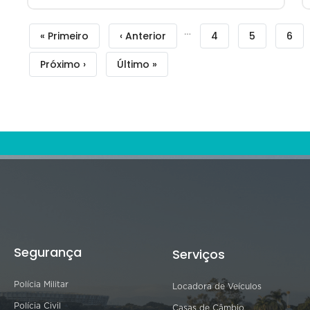
Paginação
…
Primeira
« Primeiro
Página
‹ Anterior
Filtrar
4
Filtrar
5
Filtr
6
página
anterior
Busca
Busca
Bus
Próxima
Próximo ›
Última
Último »
-
-
-
página
página
Blog
Blog
Blog
Segurança
Serviços
Polícia Militar
Locadora de Veículos
Polícia Civil
Casas de Câmbio