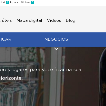
 chat
4
Ir para o VLibras
5
 úteis
Mapa digital
Vídeos
Blog
FICAR
NEGÓCIOS
res lugares para você ficar na sua
Horizonte.