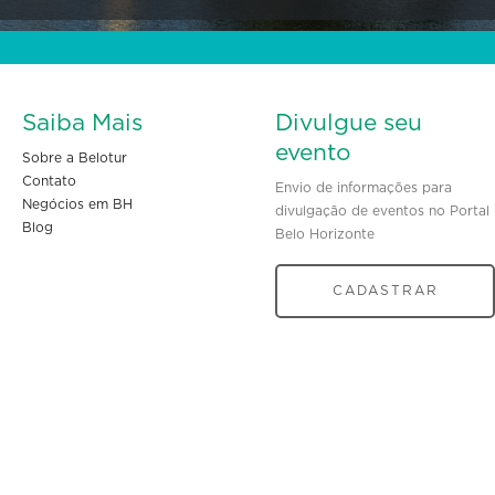
Saiba Mais
Divulgue seu
evento
Sobre a Belotur
Contato
Envio de informações para
Negócios em BH
divulgação de eventos no Portal
Blog
Belo Horizonte
CADASTRAR