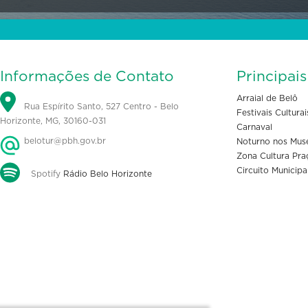
Informações de Contato
Principai
Arraial de Belô
Rua Espírito Santo, 527 Centro - Belo
Festivais Culturai
Horizonte, MG, 30160-031
Carnaval
belotur@pbh.gov.br
Noturno nos Mus
Zona Cultura Pra
Circuito Municipa
Spotify
Rádio Belo Horizonte