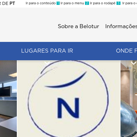
R
DE
PT
Ir para o conteúdo
1
Ir para o menu
2
Ir para o rodapé
3
Ir para o
ES
Sobre a Belotur
Informações
Menu
second
LUGARES PARA IR
ONDE 