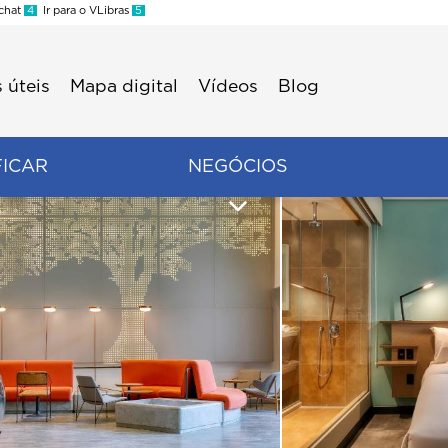
 chat
4
Ir para o VLibras
5
 úteis
Mapa digital
Vídeos
Blog
FICAR
NEGÓCIOS