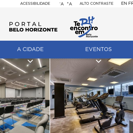
-
+
EN
F
ACESSIBILIDADE
ALTO CONTRASTE
A
A
PORTAL
BELO
HORIZONTE
A CIDADE
EVENTOS
ação
pal