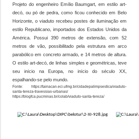
Projeto do engenheiro Emílio Baumgart, em estilo art-
decó, ou pó de pedra, como ficou conhecido em Belo 
Horizonte, o viaduto recebeu postes de iluminação em 
estilo Republicano, importados dos Estados Unidos da 
América. Possui 390 metros de extensão, com 52 
metros de vão, possibilitado pela estrutura em arco 
parabólico em concreto armado, e 14 metros de altura. 
O estilo art-decó, de linhas simples e geométricas, teve 
seu início na Europa, no início do século XX, 
espalhando-se pelo mundo.
Fonte: https://tainacan.eci.ufmg.br/cidadepalimpsestica/viaduto-
santa-tereza-travessias-urbanas/
https://blogfca.pucminas.br/colab/viaduto-santa-tereza/