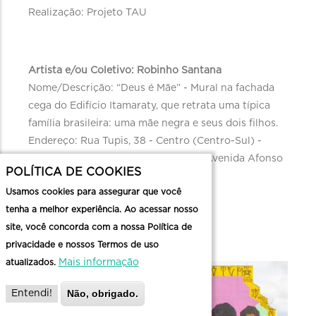
Realização: Projeto TAU
Artista e/ou Coletivo: Robinho Santana
Nome/Descrição: “Deus é Mãe” - Mural na fachada
cega do Edifício Itamaraty, que retrata uma típica
família brasileira: uma mãe negra e seus dois filhos.
Endereço: Rua Tupis, 38 - Centro (Centro-Sul) -
ponto de observação na esquina da Avenida Afonso
POLÍTICA DE COOKIES
Pena com a Rua Tamóios.
Usamos cookies para assegurar que você
Técnica: Pintura/Grafite
tenha a melhor experiência. Ao acessar nosso
Realização: Projeto CURA
site, você concorda com a nossa Política de
privacidade e nossos Termos de uso
Mais informação
atualizados.
Não, obrigado.
Entendi!