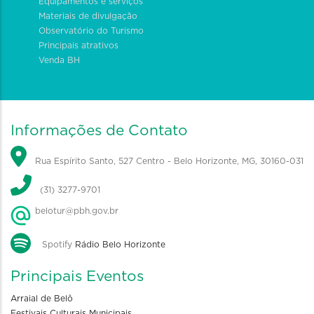
Equipamentos e serviços
Materiais de divulgação
Observatório do Turismo
Principais atrativos
Venda BH
Informações de Contato
Rua Espírito Santo, 527 Centro - Belo Horizonte, MG, 30160-031
(31) 3277-9701
belotur@pbh.gov.br
Spotify
Rádio Belo Horizonte
Principais Eventos
Arraial de Belô
Festivais Culturais Municipais