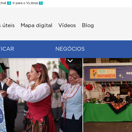
 chat
4
Ir para o VLibras
5
 úteis
Mapa digital
Vídeos
Blog
FICAR
NEGÓCIOS