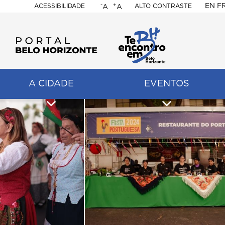
-
+
EN
F
ACESSIBILIDADE
ALTO CONTRASTE
A
A
PORTAL
BELO
HORIZONTE
A CIDADE
EVENTOS
ação
pal