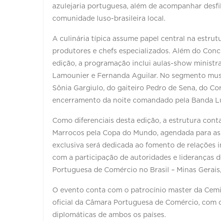
azulejaria portuguesa, além de acompanhar desfil
comunidade luso-brasileira local.
A culinária típica assume papel central na estru
produtores e chefs especializados. Além do Con
edição, a programação inclui aulas-show ministra
Lamounier e Fernanda Aguilar. No segmento music
Sônia Gargiulo, do gaiteiro Pedro de Sena, do Co
encerramento da noite comandado pela Banda L
Como diferenciais desta edição, a estrutura conta
Marrocos pela Copa do Mundo, agendada para as 
exclusiva será dedicada ao fomento de relações in
com a participação de autoridades e lideranças 
Portuguesa de Comércio no Brasil – Minas Gerais
O evento conta com o patrocínio master da Cemig,
oficial da Câmara Portuguesa de Comércio, com o
diplomáticas de ambos os países.