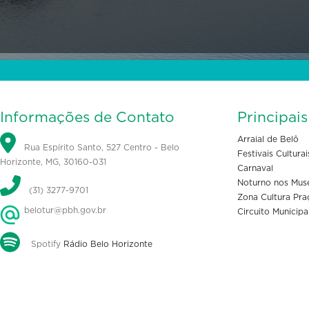
Informações de Contato
Principai
Arraial de Belô
Rua Espírito Santo, 527 Centro - Belo
Festivais Culturai
Horizonte, MG, 30160-031
Carnaval
Noturno nos Mus
(31) 3277-9701
Zona Cultura Pra
belotur@pbh.gov.br
Circuito Municipa
Spotify
Rádio Belo Horizonte