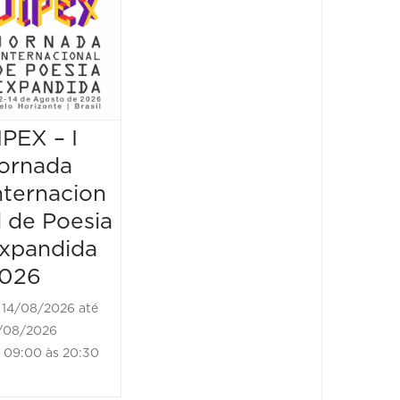
Museu:
Encan
Escrita que
&
vem das
Pique
bordas
Literá
IPEX – I
14/08/2026 até
16/08/2
14/08/2026
16/08/202
ornada
18:30 às 22:00
09:00 à
nternacion
l de Poesia
xpandida
026
14/08/2026 até
/08/2026
09:00 às 20:30