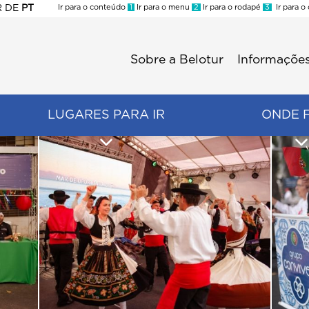
R
DE
PT
Ir para o conteúdo
1
Ir para o menu
2
Ir para o rodapé
3
Ir para o
ES
Sobre a Belotur
Informações
Menu
second
LUGARES PARA IR
ONDE 