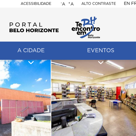
-
+
EN
F
ACESSIBILIDADE
ALTO CONTRASTE
A
A
PORTAL
BELO
HORIZONTE
A CIDADE
EVENTOS
ação
pal