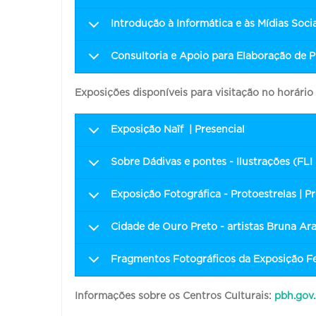
Introdução à Informática e às Mídias Soc
Consultoria e Apoio para Elaboração de Pr
Exposições disponíveis para visitação no horári
Exposição Naïf | Presencial
Sobre Dádivas e pontes - Ilustrações (FLI 
Exposição Fotográfica - Protoestrelas | Pr
Cidade de Ouro Preto - artistas Bruna Ara
Fragmentos Fotográficos da Exposição Fes
Informações sobre os Centros Culturais:
pbh.gov.