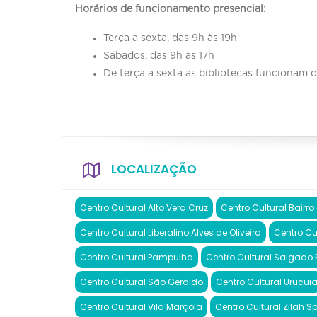
Horários de funcionamento presencial:
Terça a sexta, das 9h às 19h
Sábados, das 9h às 17h
De terça a sexta as bibliotecas funcionam 
LOCALIZAÇÃO
Centro Cultural Alto Vera Cruz
Centro Cultural Bairro
Centro Cultural Liberalino Alves de Oliveira
Centro Cu
Centro Cultural Pampulha
Centro Cultural Salgado F
Centro Cultural São Geraldo
Centro Cultural Urucui
Centro Cultural Vila Marçola
Centro Cultural Zilah S