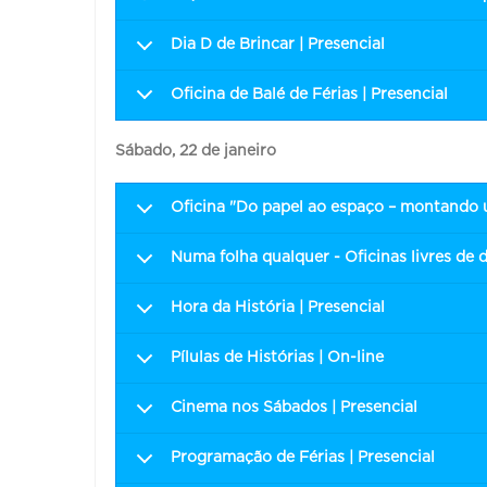
Dia D de Brincar | Presencial
Oficina de Balé de Férias | Presencial
Sábado, 22 de janeiro
Oficina "Do papel ao espaço – montando u
Numa folha qualquer - Oficinas livres de 
Hora da História | Presencial
Pílulas de Histórias | On-line
Cinema nos Sábados | Presencial
Programação de Férias | Presencial