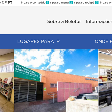
R
DE
PT
Ir para o conteúdo
1
Ir para o menu
2
Ir para o rodapé
3
Ir para o
ES
Sobre a Belotur
Informações
Menu
second
LUGARES PARA IR
ONDE 