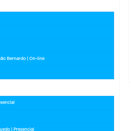
São Bernardo | On-line
esencial
edo | Presencial