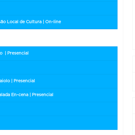
o Local de Cultura | On-line
o | Presencial
iolo | Presencial
lada En-cena | Presencial