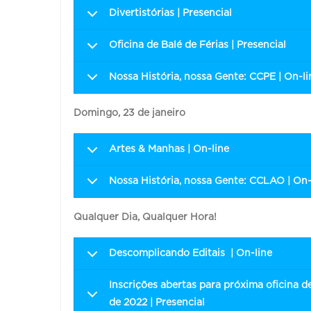
Divertistórias | Presencial
Oficina de Balé de Férias | Presencial
Nossa História, nossa Gente: CCPE | On-li
Domingo, 23 de janeiro
Artes & Manhas | On-line
Nossa História, nossa Gente: CCLAO | On-
Qualquer Dia, Qualquer Hora!
Descomplicando Editais | On-line
Inscrições abertas para próxima oficina de
de 2022 | Presencial