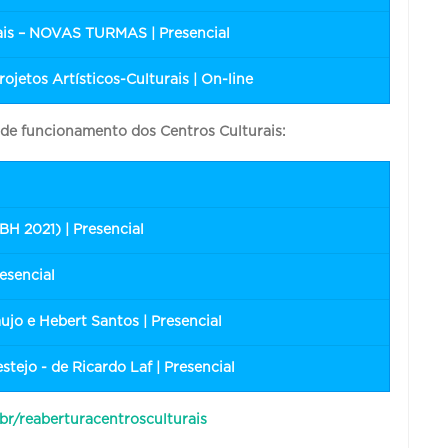
iais – NOVAS TURMAS | Presencial
ojetos Artísticos-Culturais | On-line
o de funcionamento dos Centros Culturais:
BH 2021) | Presencial
esencial
ujo e Hebert Santos | Presencial
tejo - de Ricardo Laf | Presencial
br/reaberturacentrosculturais