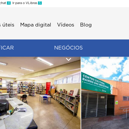
 chat
4
Ir para o VLibras
5
 úteis
Mapa digital
Vídeos
Blog
FICAR
NEGÓCIOS