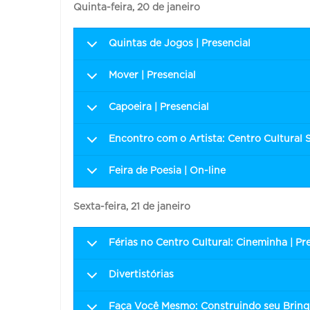
Quinta-feira, 20 de janeiro
Quintas de Jogos | Presencial
Mover | Presencial
Capoeira | Presencial
Encontro com o Artista: Centro Cultural 
Feira de Poesia | On-line
Sexta-feira, 21 de janeiro
Férias no Centro Cultural: Cineminha | Pr
Divertistórias
Faça Você Mesmo: Construindo seu Brinqu