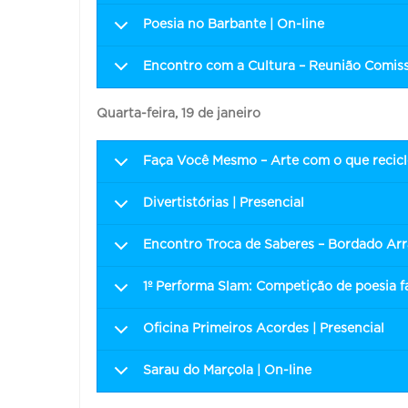
Poesia no Barbante | On-line
Encontro com a Cultura – Reunião Comissã
Quarta-feira, 19 de janeiro
Faça Você Mesmo – Arte com o que recicl
Divertistórias | Presencial
Encontro Troca de Saberes – Bordado Arra
1º Performa Slam: Competição de poesia fa
Oficina Primeiros Acordes | Presencial
Sarau do Marçola | On-line