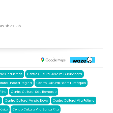
das 9h às 18h
 das Indústrias
Centro Cultural Jardim Guanabara
ltural Lindeia Regina
Centro Cultural Padre Eustáquio
ilho
Centro Cultural São Bernardo
a
Centro Cultural Venda Nova
Centro Cultural Vila Fátima
pósito
Centro Cultura Vila Santa Rita