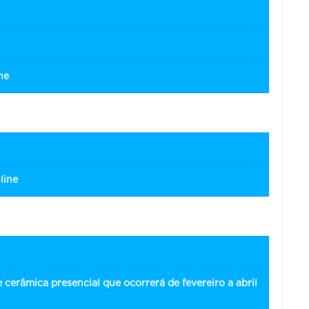
ne
line
 cerâmica presencial que ocorrerá de fevereiro a abril