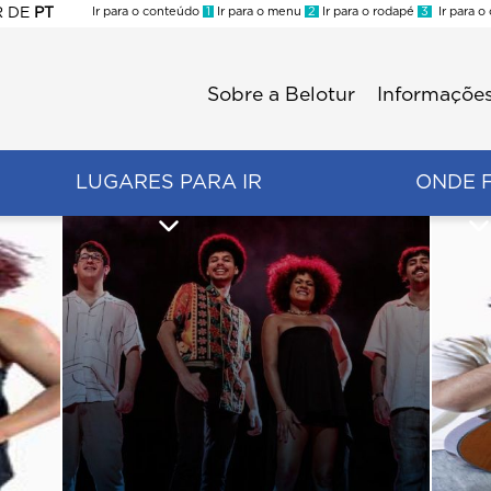
R
DE
PT
Ir para o conteúdo
1
Ir para o menu
2
Ir para o rodapé
3
Ir para o
ES
Sobre a Belotur
Informações
Menu
second
LUGARES PARA IR
ONDE 