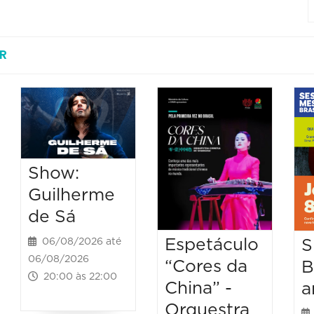
R
Show:
Guilherme
de Sá
Espetáculo
S
06/08/2026 até
06/08/2026
“Cores da
B
20:00 às 22:00
China” -
a
Orquestra