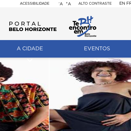
-
+
EN
F
ACESSIBILIDADE
ALTO CONTRASTE
A
A
PORTAL
BELO
HORIZONTE
A CIDADE
EVENTOS
ação
pal