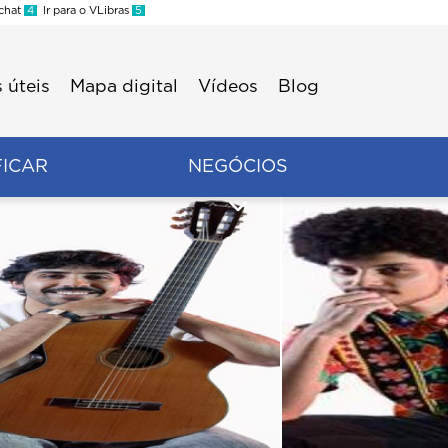
 chat
4
Ir para o VLibras
5
 úteis
Mapa digital
Vídeos
Blog
FICAR
NEGÓCIOS