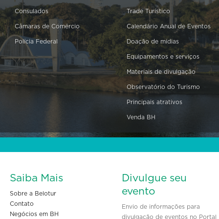
Consulados
Trade Turístico
Câmaras de Comércio
Calendário Anual de Eventos
Polícia Federal
Doação de mídias
Equipamentos e serviços
Materiais de divulgação
Observatório do Turismo
Principais atrativos
Venda BH
Saiba Mais
Divulgue seu
evento
Sobre a Belotur
Contato
Envio de informações para
Negócios em BH
divulgação de eventos no Portal