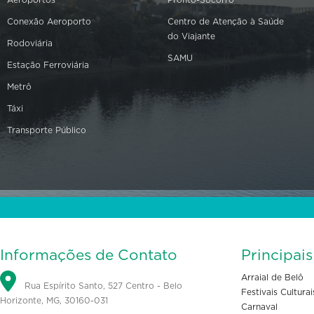
Aeroportos
Pronto-Socorro
Conexão Aeroporto
Centro de Atenção à Saúde
do Viajante
Rodoviária
SAMU
Estação Ferroviária
Metrô
Táxi
Transporte Público
Informações de Contato
Principai
Arraial de Belô
Rua Espírito Santo, 527 Centro - Belo
Festivais Culturai
Horizonte, MG, 30160-031
Carnaval