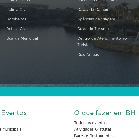
Polícia Militar
Locadora de Veículos
Polícia Civil
Casas de Câmbio
Bombeiros
Agências de Viagem
Defesa Civil
Guias de Turismo
Guarda Municipal
Centro de Atendimento ao
Turista
Cias Aéreas
s Eventos
O que fazer em BH
Todos os eventos
s Municipais
Atividades Gratuitas
Bares e Restaurantes