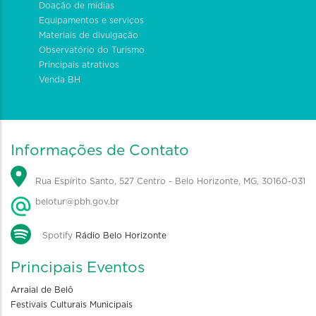
Doação de mídias
Equipamentos e serviços
Materiais de divulgação
Observatório do Turismo
Principais atrativos
Venda BH
Informações de Contato
Rua Espírito Santo, 527 Centro - Belo Horizonte, MG, 30160-031
belotur@pbh.gov.br
Spotify
Rádio Belo Horizonte
Principais Eventos
Arraial de Belô
Festivais Culturais Municipais