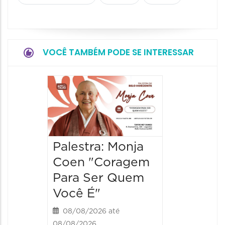
VOCÊ TAMBÉM PODE SE INTERESSAR
Palestr
Cortel
Novas 
Pensar
Palestra: Monja
Fazer
Coen "Coragem
25/08/20
Para Ser Quem
25/08/202
Você É"
20:15 às 
08/08/2026 até
08/08/2026