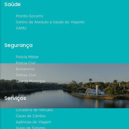
Saúde
Pronto-Socorro
Centro de Atenção à Saúde do Viajante
SAMU
Segurança
Polícia Militar
Polícia Civil
Bombeiros
Defesa Civil
Guarda Municipal
Serviços
Locadora de Veículos
Casas de Câmbio
Agências de Viagem
Guias de Turismo