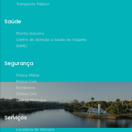
Transporte Público
Saúde
Pronto-Socorro
Centro de Atenção à Saúde do Viajante
SAMU
Segurança
Polícia Militar
Polícia Civil
Bombeiros
Defesa Civil
Guarda Municipal
Serviços
Locadora de Veículos