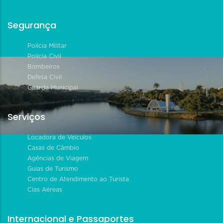
Segurança
Polícia Militar
Polícia Civil
Bombeiros
Defesa Civil
Guarda Municipal
Serviços
Locadora de Veículos
Casas de Câmbio
Agências de Viagem
Guias de Turismo
Centro de Atendimento ao Turista
Cias Aéreas
Internacional e Passaportes