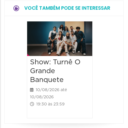
VOCÊ TAMBÉM PODE SE INTERESSAR
Festa 
2026
15/08/20
15/08/2026
Show: Turnê O
14:00 às 
Grande
Banquete
10/08/2026 até
10/08/2026
19:30 às 23:59