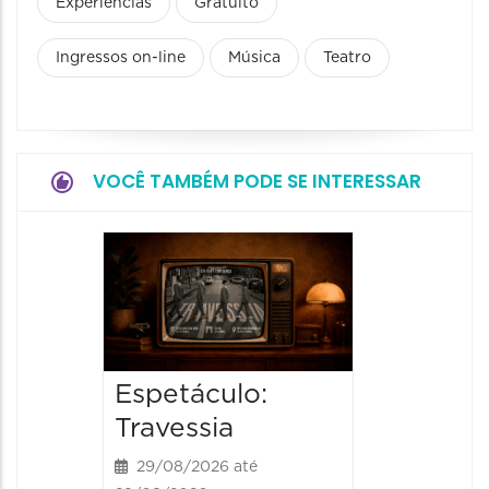
Experiências
Gratuito
Ingressos on-line
Música
Teatro
VOCÊ TAMBÉM PODE SE INTERESSAR
Espetá
Momix
Botâni
30/09/20
Espetáculo:
30/09/202
20:30 às
Travessia
29/08/2026 até