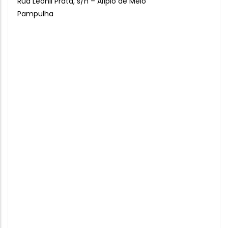
Rua Leonil Prata, s/n – Alípio de Melo
Pampulha