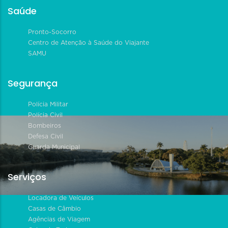
Saúde
Pronto-Socorro
Centro de Atenção à Saúde do Viajante
SAMU
Segurança
Polícia Militar
Polícia Civil
Bombeiros
Defesa Civil
Guarda Municipal
Serviços
Locadora de Veículos
Casas de Câmbio
Agências de Viagem