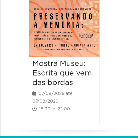
08/08/20
08/08/202
11:00 às 
Mostra Museu:
Escrita que vem
das bordas
07/08/2026 até
07/08/2026
18:30 às 22:00