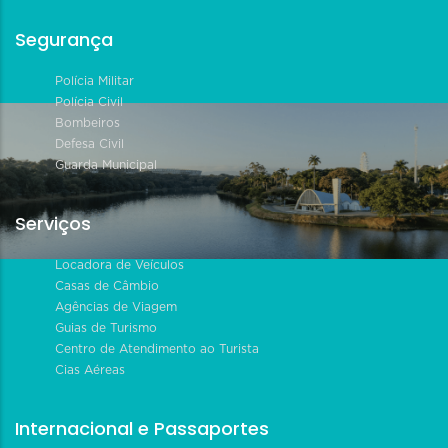
Segurança
Polícia Militar
Polícia Civil
Bombeiros
Defesa Civil
Guarda Municipal
Serviços
Locadora de Veículos
Casas de Câmbio
Agências de Viagem
Guias de Turismo
Centro de Atendimento ao Turista
Cias Aéreas
Internacional e Passaportes