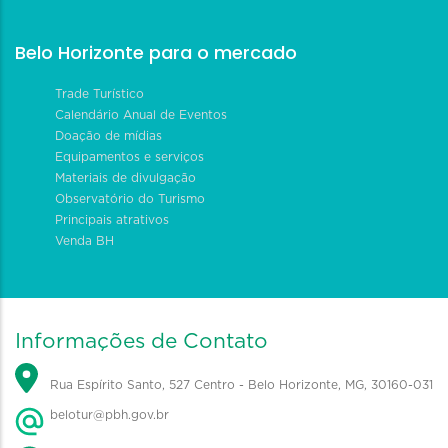
Belo Horizonte para o mercado
Trade Turístico
Calendário Anual de Eventos
Doação de mídias
Equipamentos e serviços
Materiais de divulgação
Observatório do Turismo
Principais atrativos
Venda BH
Informações de Contato
Rua Espírito Santo, 527 Centro - Belo Horizonte, MG, 30160-031
belotur@pbh.gov.br