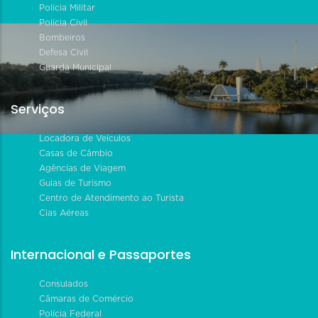
Polícia Militar
Polícia Civil
Bombeiros
Defesa Civil
Guarda Municipal
Serviços
Locadora de Veículos
Casas de Câmbio
Agências de Viagem
Guias de Turismo
Centro de Atendimento ao Turista
Cias Aéreas
Internacional e Passaportes
Consulados
Câmaras de Comércio
Polícia Federal