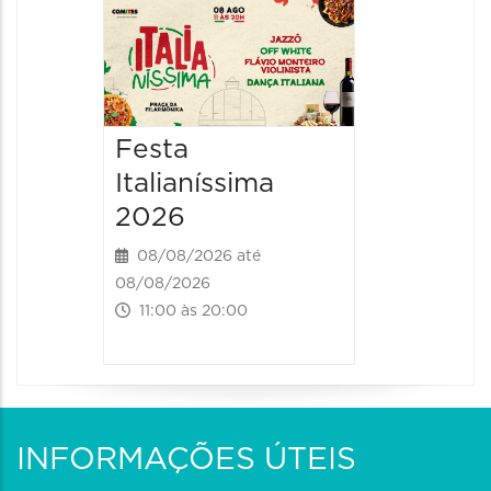
Board
Biblio
SESIM
08/08/20
Festa
08/08/202
Italianíssima
14:00 às
2026
08/08/2026 até
08/08/2026
11:00 às 20:00
INFORMAÇÕES ÚTEIS