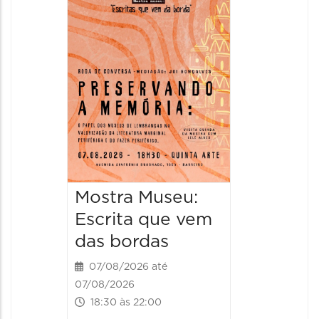
Italian
2026
08/08/20
08/08/202
11:00 às 
Mostra Museu:
Escrita que vem
das bordas
07/08/2026 até
07/08/2026
18:30 às 22:00