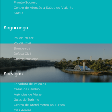
Pronto-Socorro
Centro de Atenção à Saúde do Viajante
SAMU
Segurança
Polícia Militar
Polícia Civil
Bombeiros
Defesa Civil
Guarda Municipal
Serviços
Locadora de Veículos
Casas de Câmbio
Agências de Viagem
Guias de Turismo
Centro de Atendimento ao Turista
Cias Aéreas