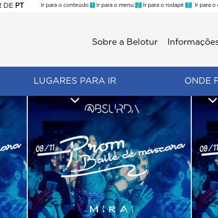
R
DE
PT
Ir para o conteúdo
1
Ir para o menu
2
Ir para o rodapé
3
Ir para o
ES
Sobre a Belotur
Informações
Menu
second
LUGARES PARA IR
ONDE 