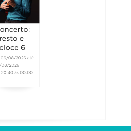
20:30 às 21:30
06/08/20
20:30 à
oncerto:
resto e
eloce 6
06/08/2026 até
/08/2026
20:30 às 00:00