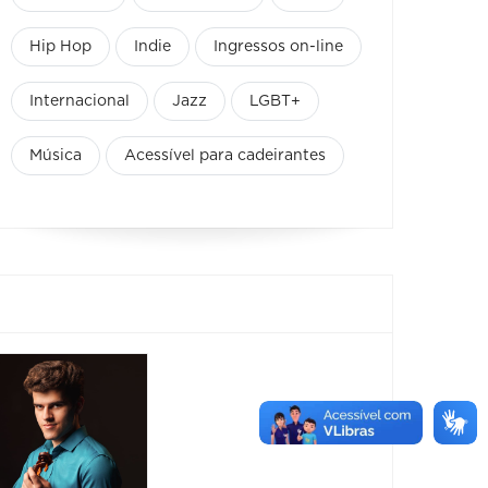
Hip Hop
Indie
Ingressos on-line
Internacional
Jazz
LGBT+
Música
Acessível para cadeirantes
Show: João
Show:
Bosco
Bosco
anos
06/08/2026 até
06/08/2026
06/08/2