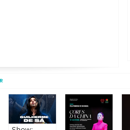
R
Show: