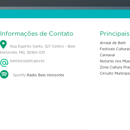
Informações de Contato
Principai
Arraial de Belô
Rua Espírito Santo, 527 Centro - Belo
Festivais Culturai
Horizonte, MG, 30160-031
Carnaval
belotur@pbh.gov.br
Noturno nos Mus
Zona Cultura Pra
Circuito Municipa
Spotify
Rádio Belo Horizonte