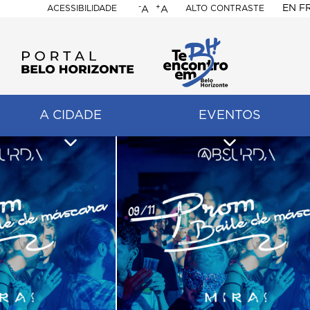
-
+
EN
F
ACESSIBILIDADE
ALTO CONTRASTE
A
A
PORTAL
BELO
HORIZONTE
A CIDADE
EVENTOS
ação
pal