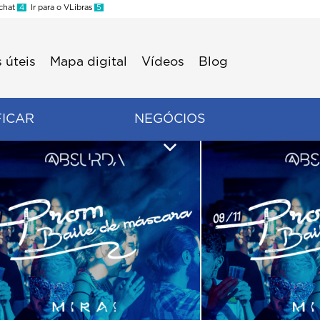
 chat
4
Ir para o VLibras
5
 úteis
Mapa digital
Vídeos
Blog
FICAR
NEGÓCIOS