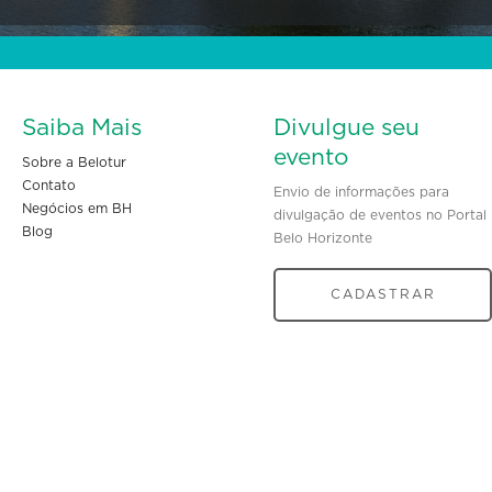
Saiba Mais
Divulgue seu
evento
Sobre a Belotur
Contato
Envio de informações para
Negócios em BH
divulgação de eventos no Portal
Blog
Belo Horizonte
CADASTRAR