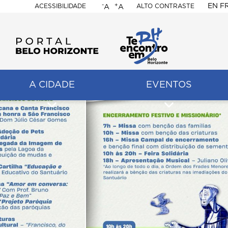
-
+
EN
F
ACESSIBILIDADE
ALTO CONTRASTE
A
A
PORTAL
BELO
HORIZONTE
A CIDADE
EVENTOS
ação
pal