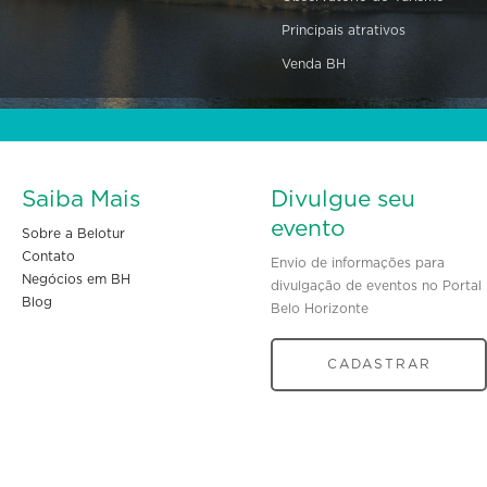
Principais atrativos
Venda BH
Saiba Mais
Divulgue seu
evento
Sobre a Belotur
Contato
Envio de informações para
Negócios em BH
divulgação de eventos no Portal
Blog
Belo Horizonte
CADASTRAR