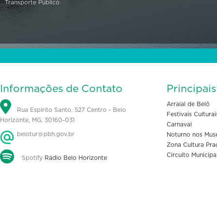
Transporte Público
Informações de Contato
Principai
Arraial de Belô
Rua Espírito Santo, 527 Centro - Belo
Festivais Culturai
Horizonte, MG, 30160-031
Carnaval
belotur@pbh.gov.br
Noturno nos Mus
Zona Cultura Pra
Circuito Municipa
Spotify
Rádio Belo Horizonte