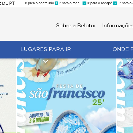
R
DE
PT
Ir para o conteúdo
1
Ir para o menu
2
Ir para o rodapé
3
Ir para o
ES
Sobre a Belotur
Informações
Menu
second
LUGARES PARA IR
ONDE 