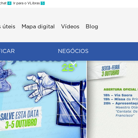
 chat
4
Ir para o VLibras
5
 úteis
Mapa digital
Vídeos
Blog
FICAR
NEGÓCIOS