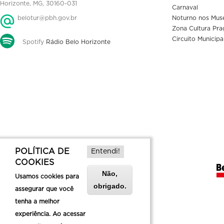
Horizonte, MG, 30160-031
Carnaval
belotur@pbh.gov.br
Noturno nos Mus
Zona Cultura Pra
Circuito Municipa
Spotify
Rádio Belo Horizonte
POLÍTICA DE
Entendi!
COOKIES
Não,
Usamos cookies para
obrigado.
assegurar que você
tenha a melhor
experiência. Ao acessar