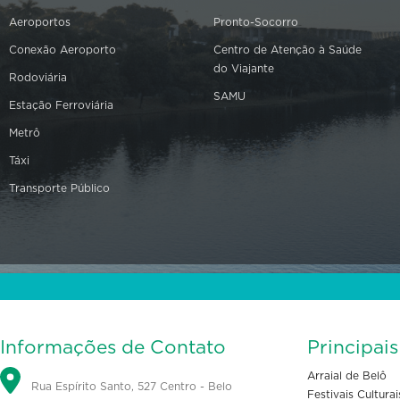
Aeroportos
Pronto-Socorro
Conexão Aeroporto
Centro de Atenção à Saúde
do Viajante
Rodoviária
SAMU
Estação Ferroviária
Metrô
Táxi
Transporte Público
Informações de Contato
Principai
Arraial de Belô
Rua Espírito Santo, 527 Centro - Belo
Festivais Culturai