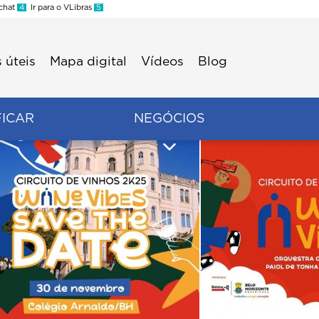
 chat
4
Ir para o VLibras
5
 úteis
Mapa digital
Vídeos
Blog
FICAR
NEGÓCIOS