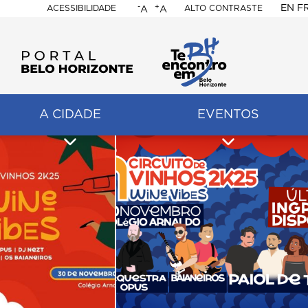
-
+
EN
F
ACESSIBILIDADE
ALTO CONTRASTE
A
A
PORTAL
BELO
HORIZONTE
A CIDADE
EVENTOS
ação
pal