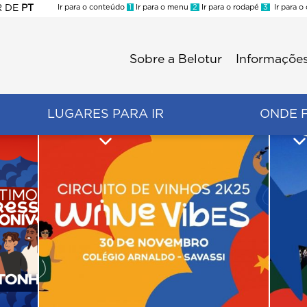
R
DE
PT
Ir para o conteúdo
1
Ir para o menu
2
Ir para o rodapé
3
Ir para o
ES
Sobre a Belotur
Informações
Menu
second
LUGARES PARA IR
ONDE 