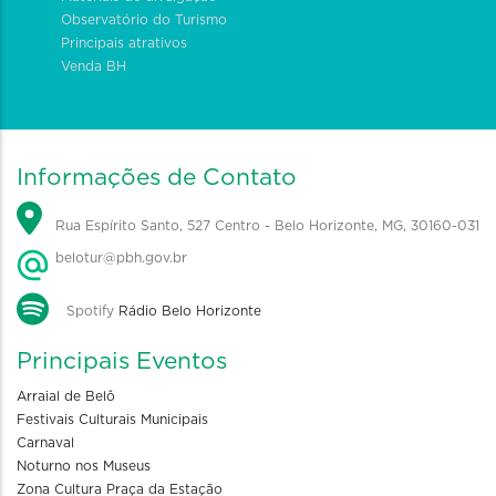
Observatório do Turismo
Principais atrativos
Venda BH
Informações de Contato
Rua Espírito Santo, 527 Centro - Belo Horizonte, MG, 30160-031
belotur@pbh.gov.br
Spotify
Rádio Belo Horizonte
Principais Eventos
Arraial de Belô
Festivais Culturais Municipais
Carnaval
Noturno nos Museus
Zona Cultura Praça da Estação