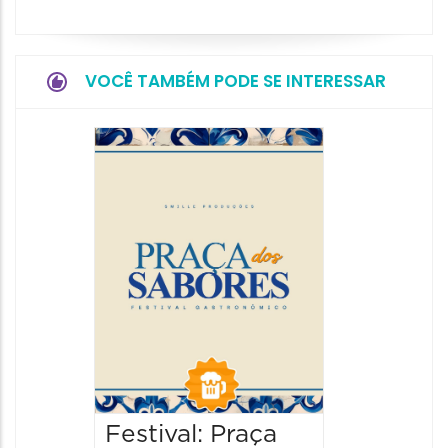
VOCÊ TAMBÉM PODE SE INTERESSAR
Festiva
da Cer
22/08/20
22/08/202
13:00 às
Festival: Praça