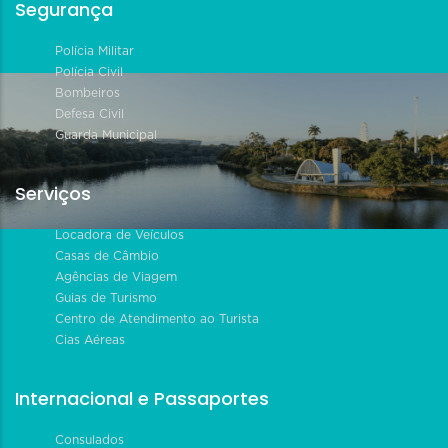
Segurança
Polícia Militar
Polícia Civil
Bombeiros
Defesa Civil
Guarda Municipal
Serviços
Locadora de Veículos
Casas de Câmbio
Agências de Viagem
Guias de Turismo
Centro de Atendimento ao Turista
Cias Aéreas
Internacional e Passaportes
Consulados