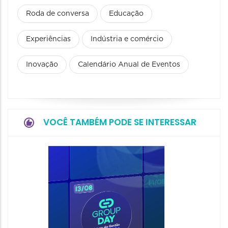
Roda de conversa
Educação
Experiências
Indústria e comércio
Inovação
Calendário Anual de Eventos
VOCÊ TAMBÉM PODE SE INTERESSAR
NewOf
20/08/20
20/08/202
13:00 às 