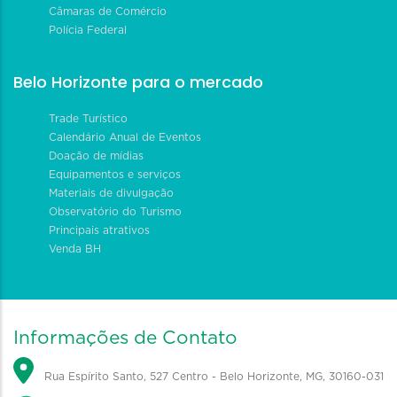
Câmaras de Comércio
Polícia Federal
Belo Horizonte para o mercado
Trade Turístico
Calendário Anual de Eventos
Doação de mídias
Equipamentos e serviços
Materiais de divulgação
Observatório do Turismo
Principais atrativos
Venda BH
Informações de Contato
Rua Espírito Santo, 527 Centro - Belo Horizonte, MG, 30160-031