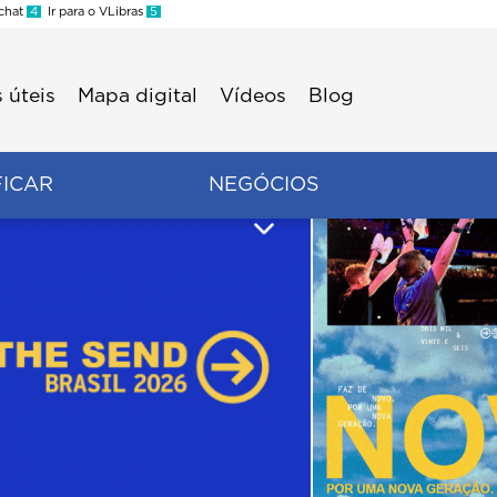
 chat
4
Ir para o VLibras
5
 úteis
Mapa digital
Vídeos
Blog
FICAR
NEGÓCIOS