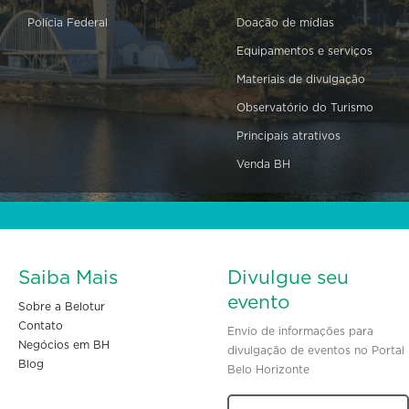
Polícia Federal
Doação de mídias
Equipamentos e serviços
Materiais de divulgação
Observatório do Turismo
Principais atrativos
Venda BH
Saiba Mais
Divulgue seu
evento
Sobre a Belotur
Contato
Envio de informações para
Negócios em BH
divulgação de eventos no Portal
Blog
Belo Horizonte