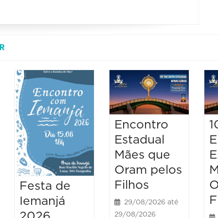
R
Encontro
1
Estadual
E
Mães que
E
Oram pelos
M
Filhos
O
Festa de
F
Iemanjá
29/08/2026 até
2026
29/08/2026