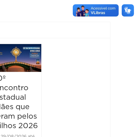
0º
ncontro
stadual
ães que
ram pelos
ilhos 2026
29/08/2026 até