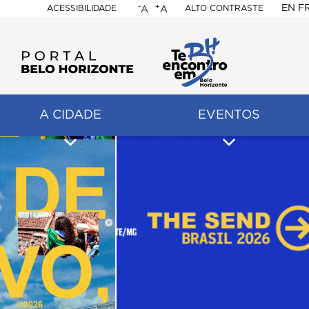
-
+
EN
F
ACESSIBILIDADE
ALTO CONTRASTE
A
A
PORTAL
BELO
HORIZONTE
A CIDADE
EVENTOS
ação
pal