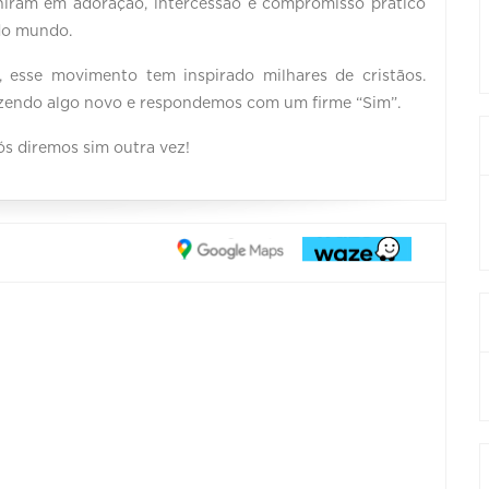
uniram em adoração, intercessão e compromisso prático
 do mundo.
esse movimento tem inspirado milhares de cristãos.
azendo algo novo e respondemos com um firme “Sim”.
s diremos sim outra vez!