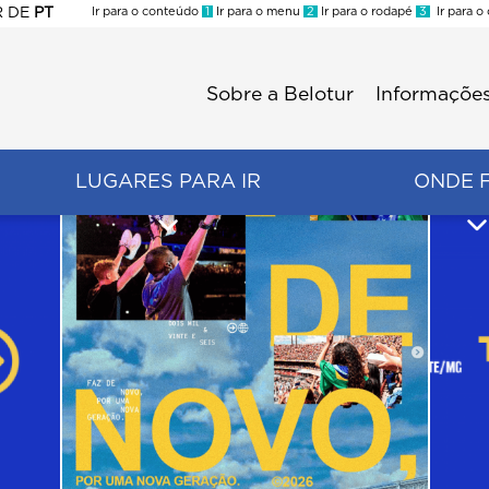
R
DE
PT
Ir para o conteúdo
1
Ir para o menu
2
Ir para o rodapé
3
Ir para o
ES
Sobre a Belotur
Informações
Menu
second
LUGARES PARA IR
ONDE 