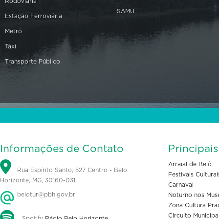
Rodoviária
SAMU
Estação Ferroviária
Metrô
Táxi
Transporte Público
Informações de Contato
Principai
Arraial de Belô
Rua Espírito Santo, 527 Centro - Belo
Festivais Culturai
Horizonte, MG, 30160-031
Carnaval
belotur@pbh.gov.br
Noturno nos Mus
Zona Cultura Pra
Circuito Municipa
Spotify
Rádio Belo Horizonte