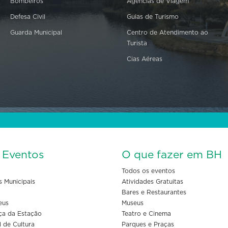
Bombeiros
Agências de Viagem
Defesa Civil
Guias de Turismo
Guarda Municipal
Centro de Atendimento ao
Turista
Cias Aéreas
s Eventos
O que fazer em BH
Todos os eventos
s Municipais
Atividades Gratuitas
Bares e Restaurantes
eus
Museus
ça da Estação
Teatro e Cinema
l de Cultura
Parques e Praças