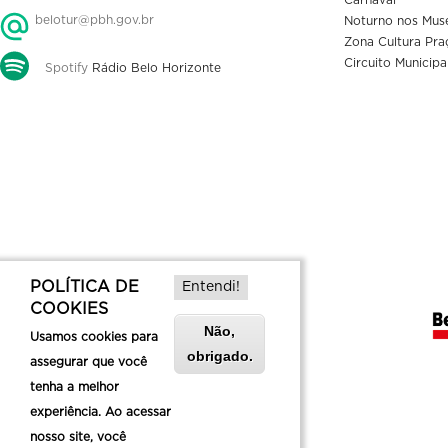
belotur@pbh.gov.br
Noturno nos Mus
Zona Cultura Pra
Circuito Municipa
Spotify
Rádio Belo Horizonte
POLÍTICA DE
Entendi!
COOKIES
Não,
Usamos cookies para
obrigado.
assegurar que você
tenha a melhor
experiência. Ao acessar
nosso site, você