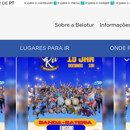
R
DE
PT
Ir para o conteúdo
1
Ir para o menu
2
Ir para o rodapé
3
Ir para o
ES
Sobre a Belotur
Informações
Menu
second
LUGARES PARA IR
ONDE 