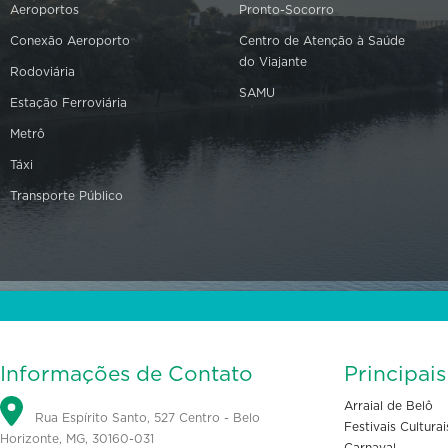
Aeroportos
Pronto-Socorro
Conexão Aeroporto
Centro de Atenção à Saúde
do Viajante
Rodoviária
SAMU
Estação Ferroviária
Metrô
Táxi
Transporte Público
Informações de Contato
Principai
Arraial de Belô
Rua Espírito Santo, 527 Centro - Belo
Festivais Culturai
Horizonte, MG, 30160-031
Carnaval