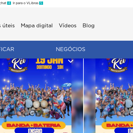
 chat
4
Ir para o VLibras
5
 úteis
Mapa digital
Vídeos
Blog
FICAR
NEGÓCIOS