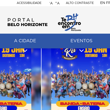
-
+
EN
F
ACESSIBILIDADE
ALTO CONTRASTE
A
A
PORTAL
BELO
HORIZONTE
A CIDADE
EVENTOS
ação
pal