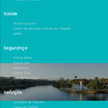
Saúde
Pronto-Socorro
Centro de Atenção à Saúde do Viajante
SAMU
Segurança
Polícia Militar
Polícia Civil
Bombeiros
Defesa Civil
Guarda Municipal
Serviços
Locadora de Veículos
Casas de Câmbio