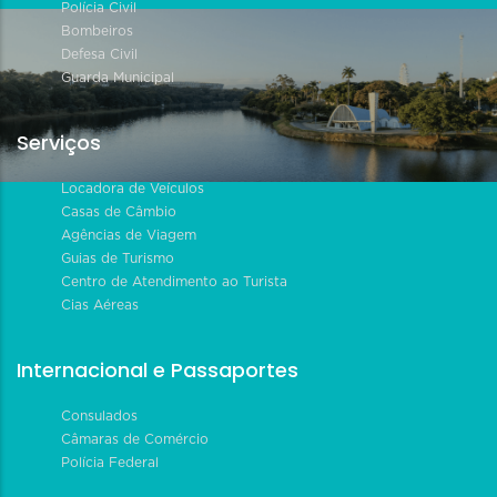
Polícia Civil
Bombeiros
Defesa Civil
Guarda Municipal
Serviços
Locadora de Veículos
Casas de Câmbio
Agências de Viagem
Guias de Turismo
Centro de Atendimento ao Turista
Cias Aéreas
Internacional e Passaportes
Consulados
Câmaras de Comércio
Polícia Federal