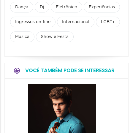
Dança
Dj
Eletrônico
Experiências
Ingressos on-line
Internacional
LGBT+
Música
Show e Festa
VOCÊ TAMBÉM PODE SE INTERESSAR
Show: 
- Canç
Históri
Encont
07/08/20