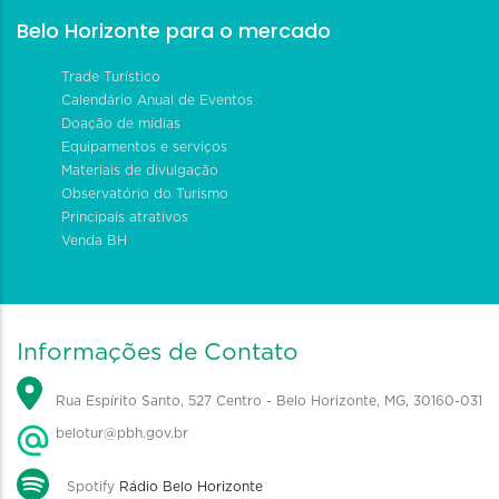
Belo Horizonte para o mercado
Trade Turístico
Calendário Anual de Eventos
Doação de mídias
Equipamentos e serviços
Materiais de divulgação
Observatório do Turismo
Principais atrativos
Venda BH
Informações de Contato
Rua Espírito Santo, 527 Centro - Belo Horizonte, MG, 30160-031
belotur@pbh.gov.br
Spotify
Rádio Belo Horizonte