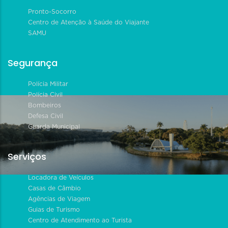
Pronto-Socorro
Centro de Atenção à Saúde do Viajante
SAMU
Segurança
Polícia Militar
Polícia Civil
Bombeiros
Defesa Civil
Guarda Municipal
Serviços
Locadora de Veículos
Casas de Câmbio
Agências de Viagem
Guias de Turismo
Centro de Atendimento ao Turista