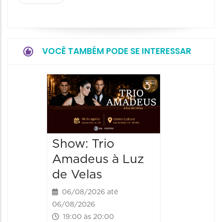
VOCÊ TAMBÉM PODE SE INTERESSAR
Espetá
“Cores
- Orqu
Chines
Show: Trio
Shang
Amadeus à Luz
06/08/20
de Velas
06/08/202
20:00 às
06/08/2026 até
06/08/2026
19:00 às 20:00