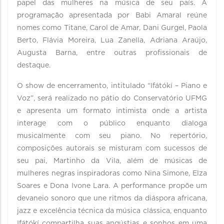
papel das mulheres na música de seu país. A
programação apresentada por Babi Amaral reúne
nomes como Titane, Carol de Amar, Dani Gurgel, Paola
Berto, Flávia Moreira, Lua Zanella, Adriana Araújo,
Augusta Barna, entre outras profissionais de
destaque.
O show de encerramento, intitulado “Ifátókí – Piano e
Voz”, será realizado no pátio do Conservatório UFMG
e apresenta um formato intimista onde a artista
interage com o público enquanto dialoga
musicalmente com seu piano. No repertório,
composições autorais se misturam com sucessos de
seu pai, Martinho da Vila, além de músicas de
mulheres negras inspiradoras como Nina Simone, Elza
Soares e Dona Ivone Lara. A performance propõe um
devaneio sonoro que une ritmos da diáspora africana,
jazz e excelência técnica da música clássica, enquanto
Ifátókí compartilha suas angústias e sonhos em uma