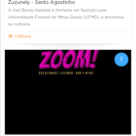
Zuzunely - Santo Agostinho
A chef Bruna Haddad é formada em Nutrição pela
Universidade Federal de Minas Gerais (UFMG), e encontrou
na culinária
Cafeteria