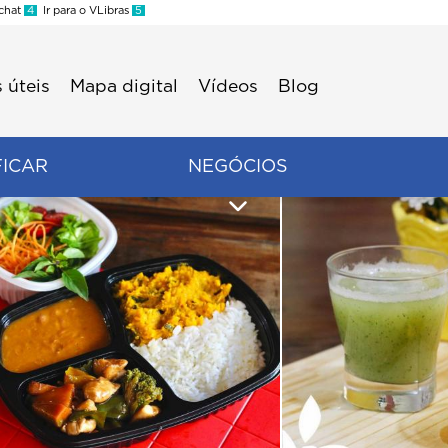
 chat
4
Ir para o VLibras
5
 úteis
Mapa digital
Vídeos
Blog
FICAR
NEGÓCIOS