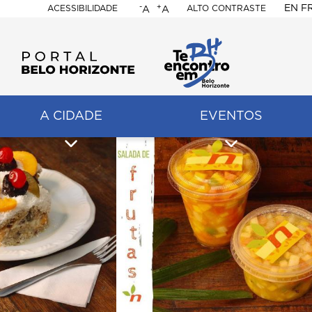
-
+
EN
F
ACESSIBILIDADE
ALTO CONTRASTE
A
A
PORTAL
BELO
HORIZONTE
A CIDADE
EVENTOS
ação
pal