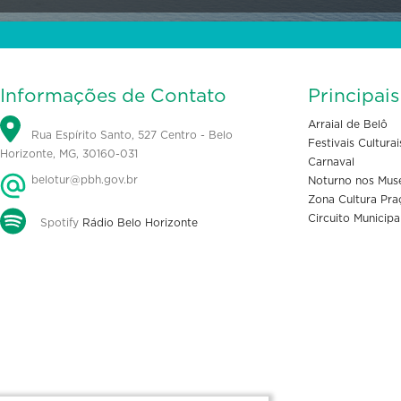
Informações de Contato
Principai
Arraial de Belô
Rua Espírito Santo, 527 Centro - Belo
Festivais Culturai
Horizonte, MG, 30160-031
Carnaval
belotur@pbh.gov.br
Noturno nos Mus
Zona Cultura Pra
Circuito Municipa
Spotify
Rádio Belo Horizonte