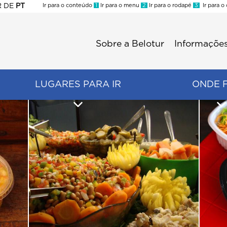
R
DE
PT
Ir para o conteúdo
1
Ir para o menu
2
Ir para o rodapé
3
Ir para o
ES
Sobre a Belotur
Informações
Menu
second
LUGARES PARA IR
ONDE 