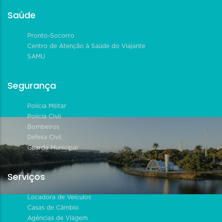
Saúde
Pronto-Socorro
Centro de Atenção à Saúde do Viajante
SAMU
Segurança
Polícia Militar
Polícia Civil
Bombeiros
Defesa Civil
Guarda Municipal
Serviços
Locadora de Veículos
Casas de Câmbio
Agências de Viagem