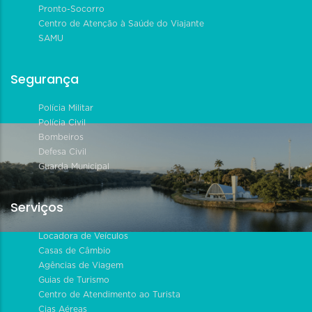
Pronto-Socorro
Centro de Atenção à Saúde do Viajante
SAMU
Segurança
Polícia Militar
Polícia Civil
Bombeiros
Defesa Civil
Guarda Municipal
Serviços
Locadora de Veículos
Casas de Câmbio
Agências de Viagem
Guias de Turismo
Centro de Atendimento ao Turista
Cias Aéreas