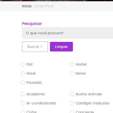
Trilha
Início
-
Onde Ficar
de
Pesquisar
navegação
Flat
Hostel
Hotel
Motel
Pousada
Academia
Aceita animais
Ar-condicionado
Cardápio traduzido
Cofre
Concierge