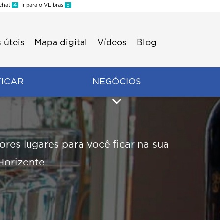
 chat
4
Ir para o VLibras
5
 úteis
Mapa digital
Vídeos
Blog
FICAR
NEGÓCIOS
res lugares para você ficar na sua
Horizonte.