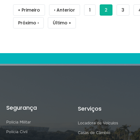
Paginação
Primeira
« Primeiro
Página
‹ Anterior
Filtrar
1
Página
2
Filtrar
3
página
anterior
Busca
atual
Busca
Próxima
Próximo ›
Última
Último »
-
-
página
página
Blog
Blog
Segurança
Serviços
Polícia Militar
Locadora de Veículos
Polícia Civil
Casas de Câmbio