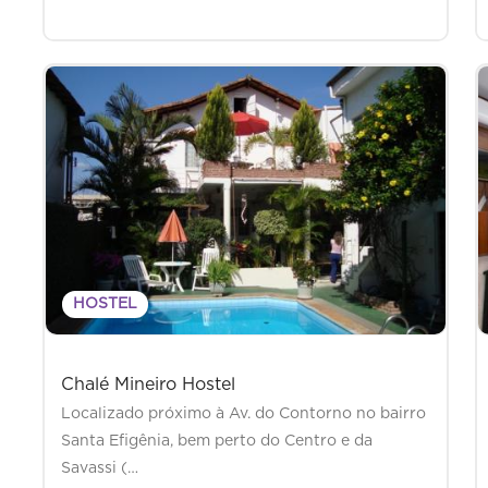
HOSTEL
Chalé Mineiro Hostel
Localizado próximo à Av. do Contorno no bairro
Santa Efigênia, bem perto do Centro e da
Savassi (…