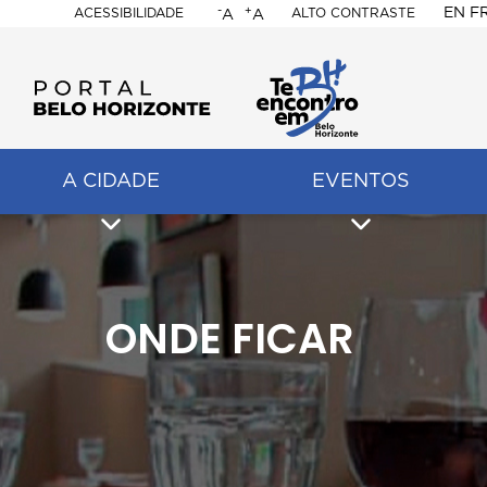
-
+
EN
F
ACESSIBILIDADE
ALTO CONTRASTE
A
A
PORTAL
BELO
HORIZONTE
A CIDADE
EVENTOS
ação
pal
ONDE FICAR