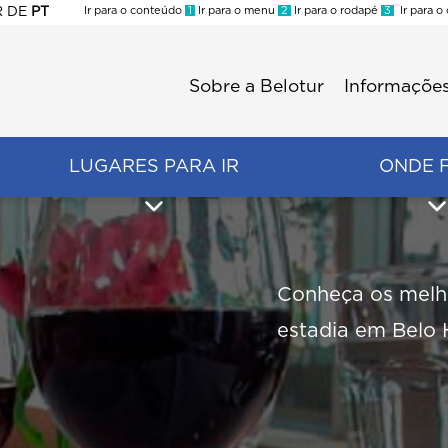
R
DE
PT
Ir para o conteúdo
1
Ir para o menu
2
Ir para o rodapé
3
Ir para o
ES
Sobre a Belotur
Informações
Menu
second
LUGARES PARA IR
ONDE 
Conheça os melho
estadia em Belo 