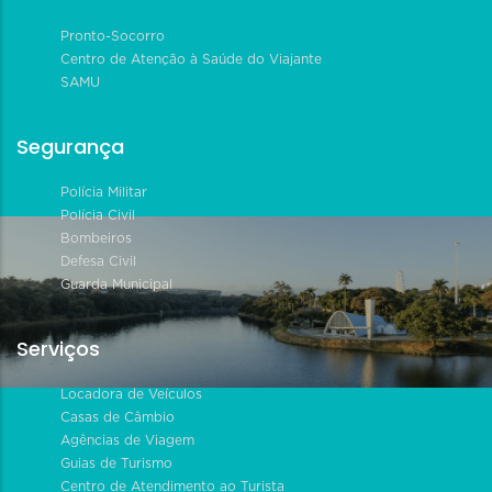
Pronto-Socorro
Centro de Atenção à Saúde do Viajante
SAMU
Segurança
Polícia Militar
Polícia Civil
Bombeiros
Defesa Civil
Guarda Municipal
Serviços
Locadora de Veículos
Casas de Câmbio
Agências de Viagem
Guias de Turismo
Centro de Atendimento ao Turista