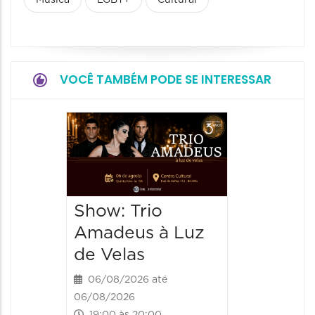
Música
LGBT+
Cultural
VOCÊ TAMBÉM PODE SE INTERESSAR
Espetá
“Cores
- Orqu
Chines
Show: Trio
Shang
Amadeus à Luz
06/08/20
de Velas
06/08/202
20:00 às
06/08/2026 até
06/08/2026