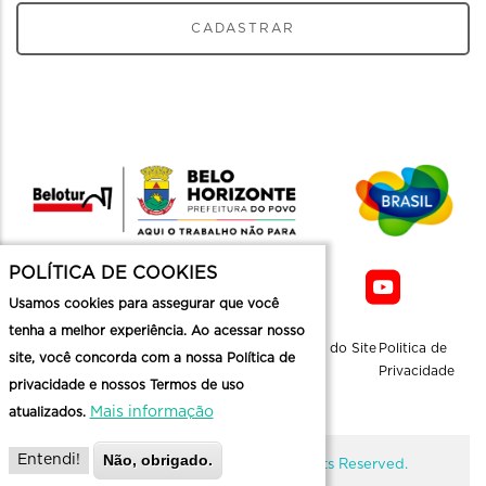
CADASTRAR
POLÍTICA DE COOKIES
Usamos cookies para assegurar que você
tenha a melhor experiência. Ao acessar nosso
Sobre a
Contato
Informaçoes
Mapa do Site
Politica de
site, você concorda com a nossa Política de
Belotur
Üteis
Privacidade
privacidade e nossos Termos de uso
Mais informação
atualizados.
Não, obrigado.
Entendi!
@ Copyright Belotur 2026. All Rights Reserved.