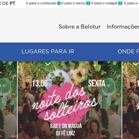
R
DE
PT
Ir para o conteúdo
1
Ir para o menu
2
Ir para o rodapé
3
Ir para o
ES
Sobre a Belotur
Informações
Menu
second
LUGARES PARA IR
ONDE 