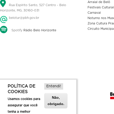
Arraial de Belô
Rua Espírito Santo, 527 Centro - Belo
Festivais Culturai
Horizonte, MG, 30160-031
Carnaval
belotur@pbh.gov.br
Noturno nos Mus
Zona Cultura Pra
Circuito Municipa
Spotify
Rádio Belo Horizonte
POLÍTICA DE
Entendi!
COOKIES
Não,
Usamos cookies para
obrigado.
assegurar que você
tenha a melhor