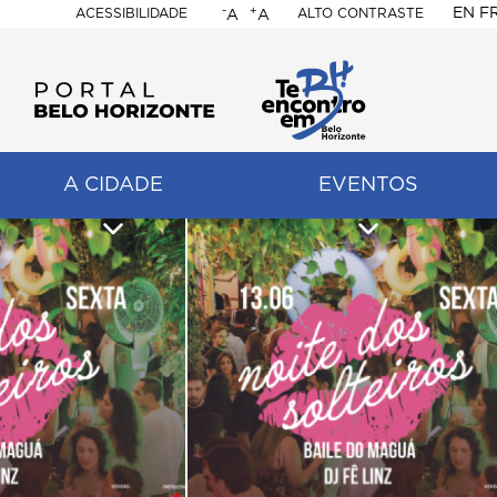
-
+
EN
F
ACESSIBILIDADE
ALTO CONTRASTE
A
A
PORTAL
BELO
HORIZONTE
A CIDADE
EVENTOS
ação
pal