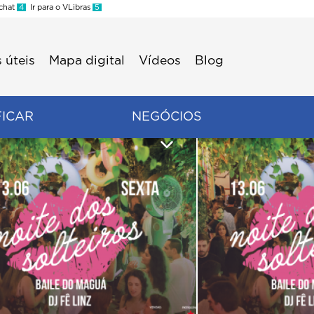
 chat
4
Ir para o VLibras
5
 úteis
Mapa digital
Vídeos
Blog
FICAR
NEGÓCIOS