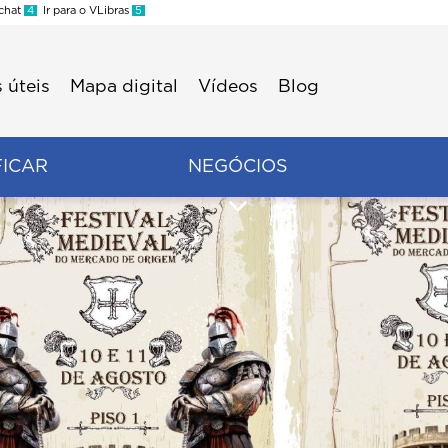
 chat
4
Ir para o VLibras
5
 úteis
Mapa digital
Vídeos
Blog
FICAR
NEGÓCIOS