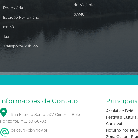
do Viajante
Rodoviária
SAMU
Estação Ferroviária
Metrô
Táxi
Transporte Público
Informações de Contato
Principai
Arraial de Belô
Rua Espírito Santo, 527 Centro - Belo
Festivais Culturai
Horizonte, MG, 30160-031
Carnaval
belotur@pbh.gov.br
Noturno nos Mus
Zona Cultura Pra