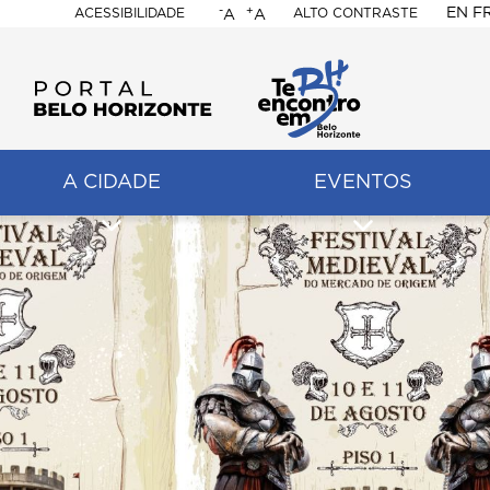
-
+
EN
F
ACESSIBILIDADE
ALTO CONTRASTE
A
A
PORTAL
BELO
HORIZONTE
A CIDADE
EVENTOS
ação
pal