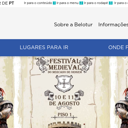
R
DE
PT
Ir para o conteúdo
1
Ir para o menu
2
Ir para o rodapé
3
Ir para o
ES
Sobre a Belotur
Informações
Menu
second
LUGARES PARA IR
ONDE 