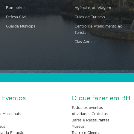
Bombeiros
Agências de Viagem
Defesa Civil
Guias de Turismo
Guarda Municipal
Centro de Atendimento ao
Turista
Cias Aéreas
s Eventos
O que fazer em BH
Todos os eventos
s Municipais
Atividades Gratuitas
Bares e Restaurantes
eus
Museus
ça da Estação
Teatro e Cinema