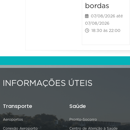
bordas
07/08/2026 até
07/08/2026
18:30 às 22:00
INFORMAÇÕES ÚTEIS
Transporte
Saúde
Aeroportos
Pronto-Socorro
Conexão Aeroporto
Centro de Atenção à Saúde