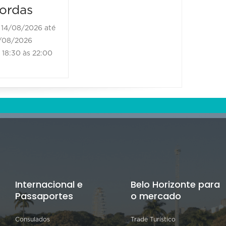
ordas
borda
14/08/2026 até
21/08/2
/08/2026
21/08/202
18:30 às 22:00
18:30 às
Internacional e
Belo Horizonte para
Passaportes
o mercado
Consulados
Trade Turístico