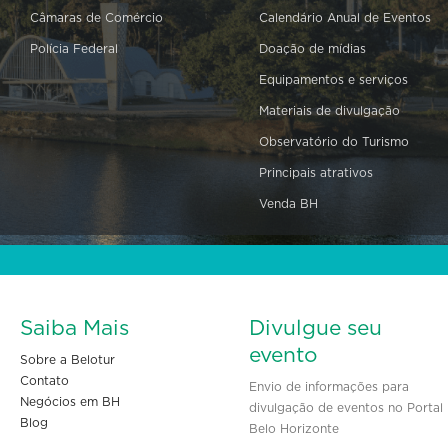
Câmaras de Comércio
Calendário Anual de Eventos
Polícia Federal
Doação de mídias
Equipamentos e serviços
Materiais de divulgação
Observatório do Turismo
Principais atrativos
Venda BH
Saiba Mais
Divulgue seu
evento
Sobre a Belotur
Contato
Envio de informações para
Negócios em BH
divulgação de eventos no Portal
Blog
Belo Horizonte