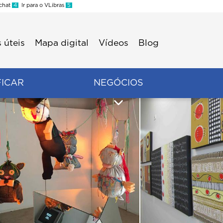
 chat
4
Ir para o VLibras
5
 úteis
Mapa digital
Vídeos
Blog
FICAR
NEGÓCIOS