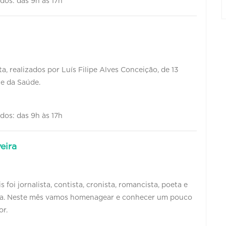
ados: das 9h às 17h
, realizados por Luís Filipe Alves Conceição, de 13
te da Saúde.
ados: das 9h às 17h
eira
foi jornalista, contista, cronista, romancista, poeta e
leira. Neste mês vamos homenagear e conhecer um pouco
or.