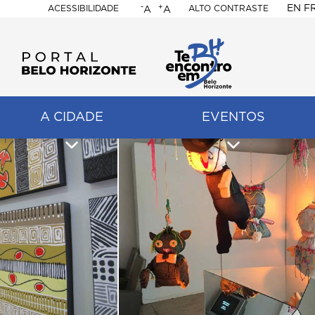
-
+
EN
F
ACESSIBILIDADE
ALTO CONTRASTE
A
A
PORTAL
BELO
HORIZONTE
A CIDADE
EVENTOS
ação
pal