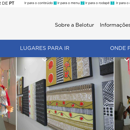
R
DE
PT
Ir para o conteúdo
1
Ir para o menu
2
Ir para o rodapé
3
Ir para o
ES
Sobre a Belotur
Informações
Menu
second
LUGARES PARA IR
ONDE 