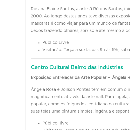
Rosana Elaine Santos, a artesã Rô dos Santos, i
2000. Ao longo destes anos teve diversas exposiçõ
máscaras é como viajar para um mundo de fantas
dedos trazendo olhares, sorriso e até mesmo a d
Público:Livre
Visitação: Terça a sexta, das 9h às 19h; sáb
Centro Cultural Bairro das Indústrias
Exposição Entrelaçar da Arte Popular – Ângela R
Ângela Rosa e Joilson Pontes têm em comum o in
magnificamente através da arte naïf. Para ngela, 
popular, como os folguedos, cotidiano da cultura 
suas telas uma pintura simples, ingênua e espon
Público: livre.