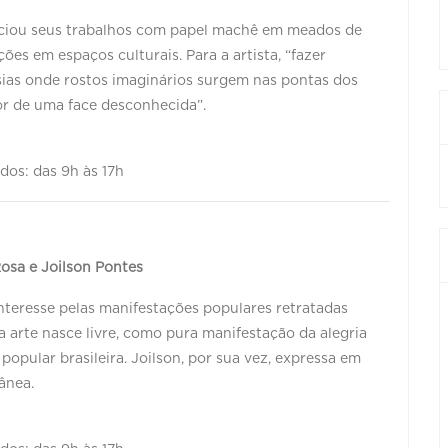
niciou seus trabalhos com papel machê em meados de
es em espaços culturais. Para a artista, “fazer
ias onde rostos imaginários surgem nas pontas dos
or de uma face desconhecida”.
ados: das 9h às 17h
osa e Joilson Pontes
teresse pelas manifestações populares retratadas
a arte nasce livre, como pura manifestação da alegria
popular brasileira. Joilson, por sua vez, expressa em
tânea.