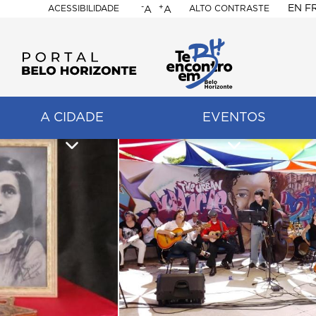
-
+
EN
F
ACESSIBILIDADE
ALTO CONTRASTE
A
A
PORTAL
BELO
HORIZONTE
A CIDADE
EVENTOS
ação
pal