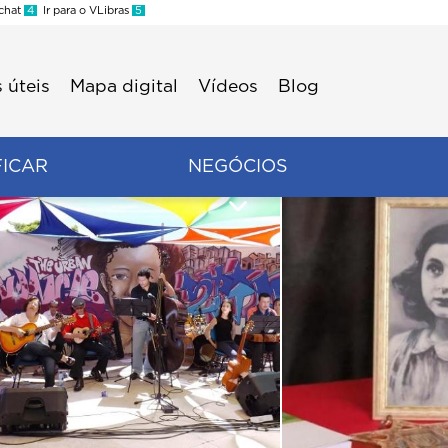
 chat
4
Ir para o VLibras
5
 úteis
Mapa digital
Vídeos
Blog
FICAR
NEGÓCIOS