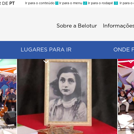
R
DE
PT
Ir para o conteúdo
1
Ir para o menu
2
Ir para o rodapé
3
Ir para o
ES
Sobre a Belotur
Informações
Menu
second
LUGARES PARA IR
ONDE 