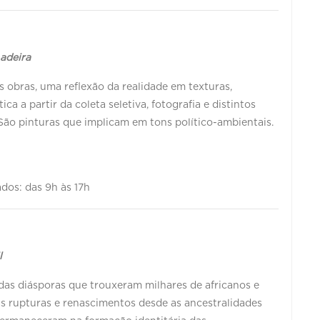
Ladeira
as obras, uma reflexão da realidade em texturas,
ca a partir da coleta seletiva, fotografia e distintos
São pinturas que implicam em tons político-ambientais.
bados: das 9h às 17h
l
das diásporas que trouxeram milhares de africanos e
 as rupturas e renascimentos desde as ancestralidades