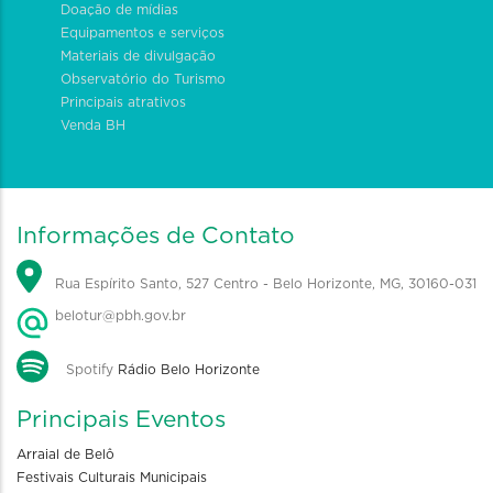
Doação de mídias
Equipamentos e serviços
Materiais de divulgação
Observatório do Turismo
Principais atrativos
Venda BH
Informações de Contato
Rua Espírito Santo, 527 Centro - Belo Horizonte, MG, 30160-031
belotur@pbh.gov.br
Spotify
Rádio Belo Horizonte
Principais Eventos
Arraial de Belô
Festivais Culturais Municipais