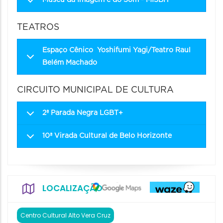
Museu da Imagem e do Som - MISBH
TEATROS
Espaço Cênico Yoshifumi Yagi/Teatro Raul
Belém Machado
CIRCUITO MUNICIPAL DE CULTURA
2ª Parada Negra LGBT+
10ª Virada Cultural de Belo Horizonte
LOCALIZAÇÃO
Centro Cultural Alto Vera Cruz