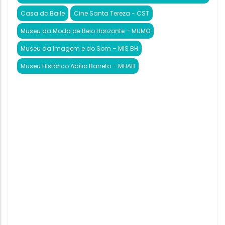
Casa do Baile
Cine Santa Tereza - CST
Museu da Moda de Belo Horizonte – MUMO
Museu da Imagem e do Som – MIS BH
Museu Histórico Abílio Barreto – MHAB