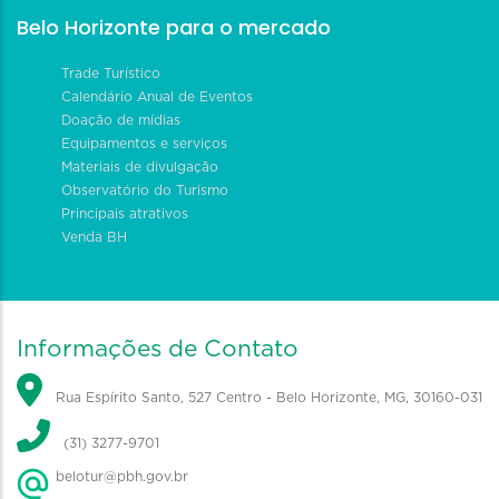
Belo Horizonte para o mercado
Trade Turístico
Calendário Anual de Eventos
Doação de mídias
Equipamentos e serviços
Materiais de divulgação
Observatório do Turismo
Principais atrativos
Venda BH
Informações de Contato
Rua Espírito Santo, 527 Centro - Belo Horizonte, MG, 30160-031
(31) 3277-9701
belotur@pbh.gov.br