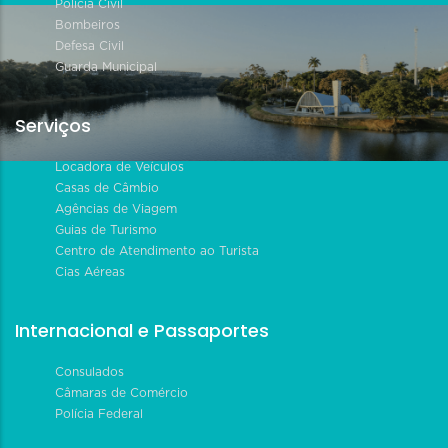
Polícia Civil
Bombeiros
Defesa Civil
Guarda Municipal
Serviços
Locadora de Veículos
Casas de Câmbio
Agências de Viagem
Guias de Turismo
Centro de Atendimento ao Turista
Cias Aéreas
Internacional e Passaportes
Consulados
Câmaras de Comércio
Polícia Federal