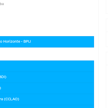
mba
lo Horizonte - BPIJ
BDI)
)
eira (CCLAO)