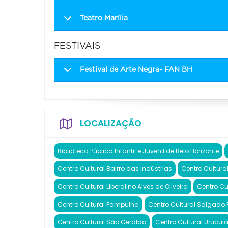
Teatro Marília
FESTIVAIS
Festival de Arte Negra- FAN BH
LOCALIZAÇÃO
Biblioteca Pública Infantil e Juvenil de Belo Horizonte
Centro Cultural Bairro das Indústrias
Centro Cultur
Centro Cultural Liberalino Alves de Oliveira
Centro Cu
Centro Cultural Pampulha
Centro Cultural Salgado F
Centro Cultural São Geraldo
Centro Cultural Urucui